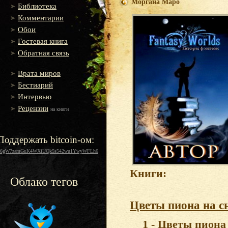
Моргана Маро
Библиотека
Комментарии
Обои
Гостевая книга
Обратная связь
Врата миров
Бестиарий
Интервью
Рецензии
на книги
Поддержать bitcoin-ом:
16gW7zamGuK4WXiUQk5s542wu1YwyWFLh6
Книги:
Облако тегов
Цветы пиона на с
1 - Цветы пиона 