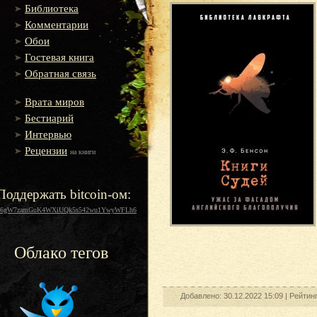
Библиотека
Комментарии
Обои
Гостевая книга
Обратная связь
Врата миров
Бестиарий
Интервью
Рецензии
на книги
Поддержать bitcoin-ом:
16gW7zamGuK4WXiUQk5s542wu1YwyWFLh6
Облако тегов
Добавлено: 30.12.2022 15:09 |
Рейтинг