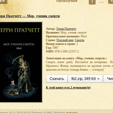
 ЖФ
Предыдущая
...
4
1
рри Пратчетт — Мор, ученик смерти
Автор:
Терри Пратчетт
Название:
Мор, ученик смерти
Оригинальное название:
Mort
Серия:
Плоский мир
:
Смерть
Номер книги в серии:
1
Год:
1987
ISBN:
978-5-699-22357-2
Аннотация на книгу «Мор, ученик смерти»:
Смерть ловит рыбу. Веселится на вечеринке. На
Мрачного Жнеца сваливаются на хрупкие плечи ег
прыгаем на белую лошадь Бинки — и вперед!
Скачать
fb2.zip, 349 Кб
Чит
К этой книге есть 2 аудиокниг(и)
енено: 04.11.2013 18:33 |
Рейтинг:
8.3/66
| Добавил:
drakosha