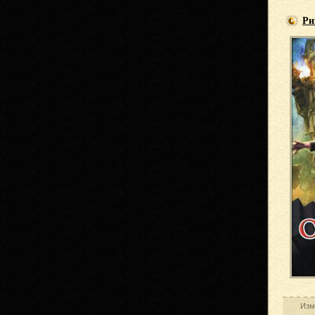
Ри
Изм