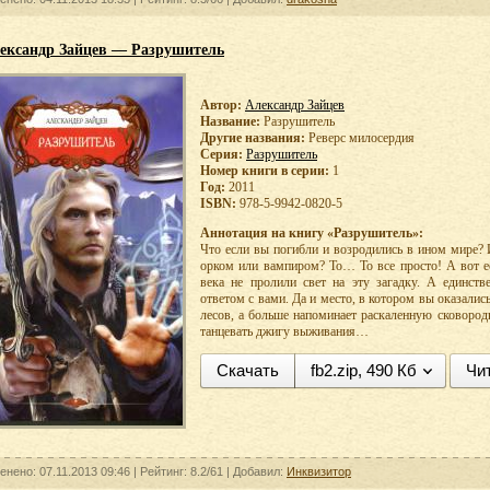
ександр Зайцев — Разрушитель
Автор:
Александр Зайцев
Название:
Разрушитель
Другие названия:
Реверс милосердия
Серия:
Разрушитель
Номер книги в серии:
1
Год:
2011
ISBN:
978-5-9942-0820-5
Аннотация на книгу «Разрушитель»:
Что если вы погибли и возродились в ином мире?
орком или вампиром? То… То все просто! А вот
века не пролили свет на эту загадку. А единст
ответом с вами. Да и место, в котором вы оказалис
лесов, а больше напоминает раскаленную сковород
танцевать джигу выживания…
Скачать
fb2.zip, 490 Кб
Чи
енено: 07.11.2013 09:46 |
Рейтинг:
8.2/61
| Добавил:
Инквизитор