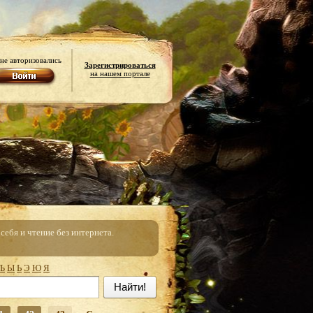
не авторизовались
Зарегистрироваться
на нашем портале
ебя и чтение без интернета.
Ъ
Ы
Ь
Э
Ю
Я
Найти!