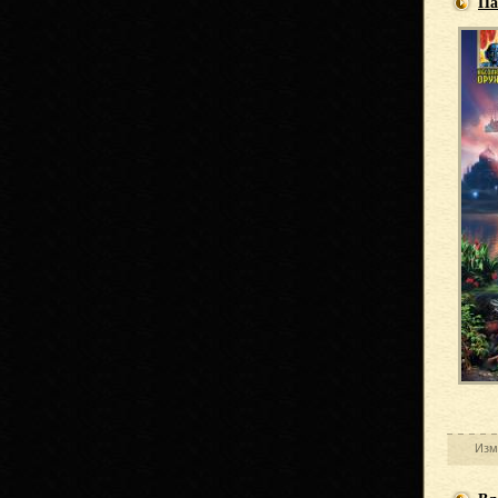
Па
Изм