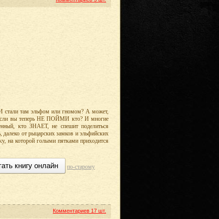
 И стали там эльфом или гномом? А может,
 если вы теперь НЕ ПОЙМИ кто? И многие
венный, кто ЗНАЕТ, не спешит поделиться
ь, далеко от рыцарских замков и эльфийских
ку, на которой голыми пятками приходится
тать книгу онлайн
по-старому
Комментариев
17 шт.