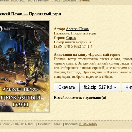
енено: 24.03.2014 10:49 |
Рейтинг:
8.5/21
| Добавил:
Astartha
ексей Пехов — Проклятый горн
Автор:
Алексей Пехов
Название:
Проклятый горн
Серия:
Страж
Номер книги в серии:
4
ISBN:
978-5-9922-1741-4
Аннотация на книгу «Проклятый горн»:
Горячий ветер стремительно рвется с юга, прог
черную смерть. Загадочный темный кузнец разжег 
тени собираются в школе стражей, и не за горами в
Людвиг, Гертруда, Проповедник и Пугало оказались
вынуждены выбрать, ведет их к гибели.
Скачать
fb2.zip, 517 Кб
Чи
К этой книге есть 3 аудиокниг(и)
енено: 22.04.2014 16:18 |
Рейтинг:
9.6/412
| Добавил:
Инквизитор