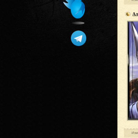
Ал
Изм