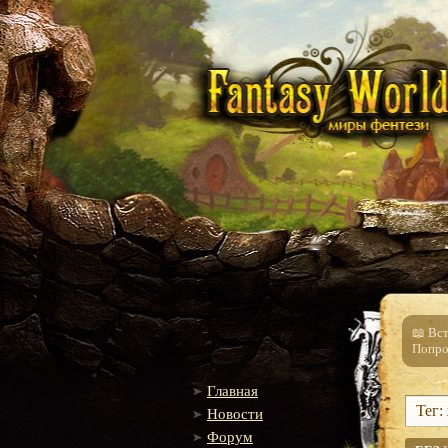
📖 Вс
Попро
Главная
Тег:
Новости
Форум