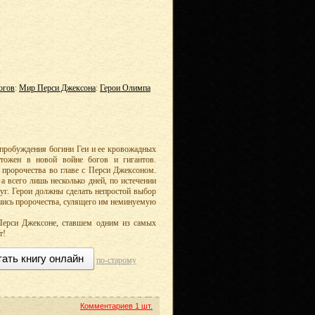
огов
:
Мир Перси Джексона
:
Герои Олимпа
о пробуждения богини Геи и ее кровожадных
тожен в новой войне богов и гигантов.
 пророчества во главе с Перси Джексоном.
 а всего лишь несколько дней, по истечении
руг. Герои должны сделать непростой выбор
шись пророчества, сулящего им неминуемую
 Перси Джексоне, ставшем одним из самых
т!
тать книгу онлайн
по-старому
Комментариев
1 шт.