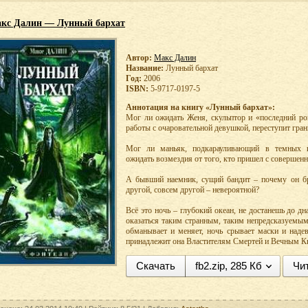
кс Далин — Лунный бархат
Автор:
Макс Далин
Название:
Лунный бархат
Год:
2006
ISBN:
5-9717-0197-5
Аннотация на книгу «Лунный бархат»:
Мог ли ожидать Женя, скульптор и «последний ро
работы с очаровательной девушкой, переступит гран
Мог ли маньяк, подкарауливающий в темных п
ожидать возмездия от того, кто пришел с совершен
А бывший наемник, сущий бандит – почему он бр
другой, совсем другой – невероятной?
Всё это ночь – глубокий океан, не достанешь до д
оказаться таким странным, таким непредсказуемым
обманывает и меняет, ночь срывает маски и надев
принадлежит она Властителям Смертей и Вечным К
Скачать
fb2.zip, 285 Кб
Чи