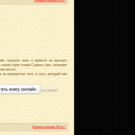
Комментариев
9 шт.
оняя суровую зиму и принося на крыльях
в своем горне пламя Судного дня, зловещие
ремя могил.
 на перекрестке эпох, и путь, который они
тать книгу онлайн
по-старому
Комментариев
49 шт.