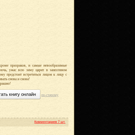
роме призраков, и самые невообразимые
ночь, ужас всю зиму царит в занесенном
кому предстоит встретиться лицом к лицу с
вать снова и снова!
трашно!
тать книгу онлайн
по-старому
Комментариев
7 шт.