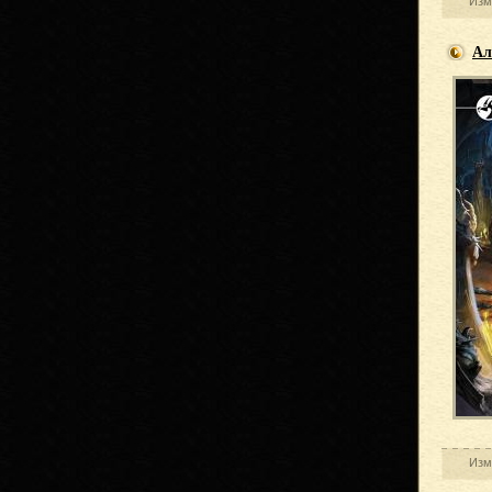
Изм
Ал
Изм