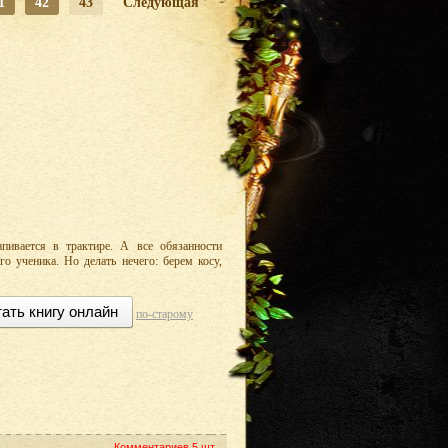
1
42
43
Следующая
пивается в трактире. А все обязанности
о ученика. Но делать нечего: берем косу,
ать книгу онлайн
по-старому
Комментариев
5 шт.