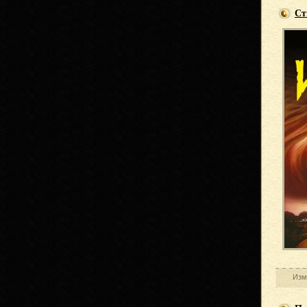
Ст
Изм