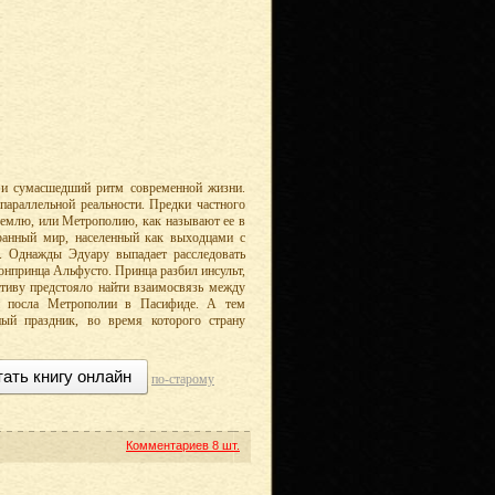
 и сумасшедший ритм современной жизни.
араллельной реальности. Предки частного
Землю, или Метрополию, как называют ее в
анный мир, населенный как выходцами с
 Однажды Эдуару выпадает расследовать
онпринца Альфусто. Принца разбил инсульт,
ктиву предстояло найти взаимосвязь между
и посла Метрополии в Пасифиде. А тем
ый праздник, во время которого страну
тать книгу онлайн
по-старому
Комментариев
8 шт.