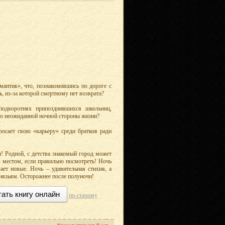
мантик», что, познакомившись по дороге с
ь, из-за которой смертному нет возврата?
одворотнях припозднившихся школьниц,
но неожиданной ночной стороны жизни?
осает свою «карьеру» среди братков ради
на! Родной, с детства знакомый город может
 местом, если правильно посмотреть! Ночь
ает новые. Ночь – удивительная стихия, а
нязьям. Осторожнее после полуночи!
тать книгу онлайн
по-старому