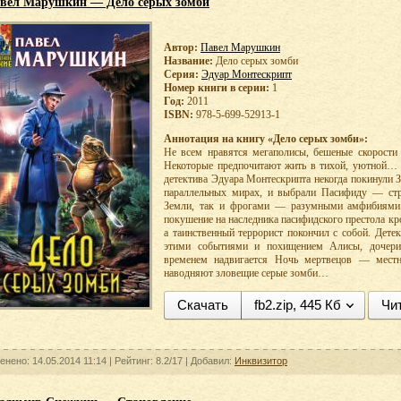
вел Марушкин — Дело серых зомби
Автор:
Павел Марушкин
Название:
Дело серых зомби
Серия:
Эдуар Монтескрипт
Номер книги в серии:
1
Год:
2011
ISBN:
978-5-699-52913-1
Аннотация на книгу «Дело серых зомби»:
Не всем нравятся мегаполисы, бешеные скорости
Некоторые предпочитают жить в тихой, уютной… п
детектива Эдуара Монтескрипта некогда покинули 
параллельных мирах, и выбрали Пасифиду — стр
Земли, так и фрогами — разумными амфибиями.
покушение на наследника пасифидского престола кр
а таинственный террорист покончил с собой. Дете
этими событиями и похищением Алисы, дочер
временем надвигается Ночь мертвецов — местн
наводняют зловещие серые зомби…
Скачать
fb2.zip, 445 Кб
Чи
енено: 14.05.2014 11:14 |
Рейтинг:
8.2/17
| Добавил:
Инквизитор