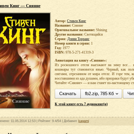
ивен Кинг — Сияние
Автор:
Стивен Кинг
Название:
Сияние
Оригинальное название:
Shining
Другие названия:
Светящийся
Серия:
Дэнни Торранс
Номер книги в серии:
1
Год:
1977
ISBN:
978-5-271-41319-3
Аннотация на книгу «Сияние»:
Из роскошного отеля выезжают на зиму все… к
кошмары тут становятся явью. Черный, как пол
снегами, отрезанном от мира отеле. И горе тем, 
восставшими из ада душами, ибо призраки будут уби
Читайте «Сияние» — и вам станет по-настоящему с
Скачать
fb2.zip, 785 Кб
Чи
К этой книге есть 7 аудиокниг(и)
енено: 11.05.2014 12:53 |
Рейтинг:
9.4/54
| Добавил:
kagami