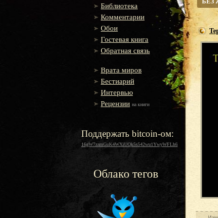
БЕЗ
Библиотека
Комментарии
Обои
Те
Гостевая книга
Обратная связь
Врата миров
Бестиарий
Интервью
Рецензии
на книги
Поддержать bitcoin-ом:
16gW7zamGuK4WXiUQk5s542wu1YwyWFLh6
Облако тегов
Изм