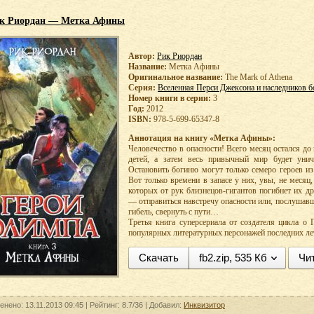
к Риордан — Метка Афины
Автор:
Рик Риордан
Название:
Метка Афины
Оригинальное название:
The Mark of Athena
Серия:
Вселенная Перси Джексона и наследников б
Номер книги в серии:
3
Год:
2012
ISBN:
978-5-699-65347-8
Аннотация на книгу «Метка Афины»:
Человечество в опасности! Всего месяц остался д
детей, а затем весь привычный мир будет унич
Остановить богиню могут только семеро героев из
Вот только времени в запасе у них, увы, не месяц,
которых от рук близнецов-гигантов погибнет их д
— отправиться навстречу опасности или, послушав
гибель, свернуть с пути…
Третья книга суперсериала от создателя цикла о
популярных литературных персонажей последних ле
Скачать
fb2.zip, 535 Кб
Чи
енено: 13.11.2013 09:45 |
Рейтинг:
8.7/36
| Добавил:
Инквизитор