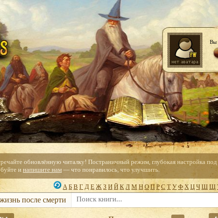
Вы 
тречайте обновлённую читалку! Постраничный режим, глубокая настройка под с
буйте и
напишите нам
— что понравилось, что улучшить.
А
Б
В
Г
Д
Е
Ж
З
И
Й
К
Л
М
Н
О
П
Р
С
Т
У
Ф
Х
Ц
Ч
Ш
Щ
 жизнь после смерти