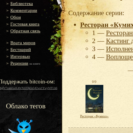
Библиотека
Комментарии
Содержание серии:
Обои
Ресторан «Куми
Гостевая книга
Обратная связь
1 —
Рестора
2 —
Кастинг 
Врата миров
3 —
Исполне
Бестиарий
4 —
Воплоще
Интервью
Рецензии
на книги
Поддержать bitcoin-ом:
0/0
16gW7zamGuK4WXiUQk5s542wu1YwyWFLh6
Облако тегов
Ресторан «Кумихо»