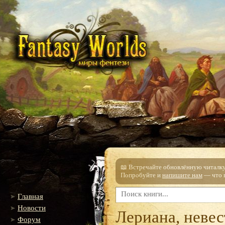
📖 Встречайте обновлённую читалку!
Попробуйте и
напишите нам
— что п
Главная
Новости
Лериана, невес
Форум