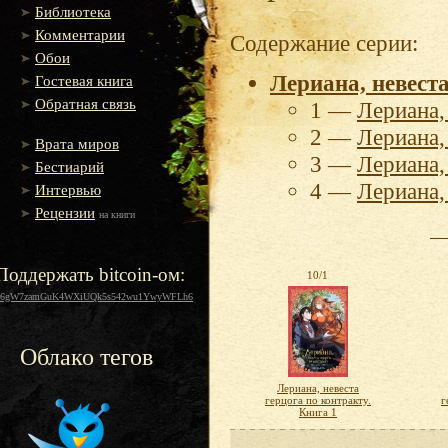
Библиотека
Комментарии
Содержание серии:
Обои
Лериана, невест
Гостевая книга
Обратная связь
1 —
Лериана,
2 —
Лериана,
Врата миров
3 —
Лериана,
Бестиарий
4 —
Лериана,
Интервью
Рецензии
на книги
Поддержать bitcoin-ом:
10/1
16gW7zamGuK4WXiUQk5s542wu1YwyWFLh6
Облако тегов
Лериана, невеста
герцога по контракту.
г
Книга 1